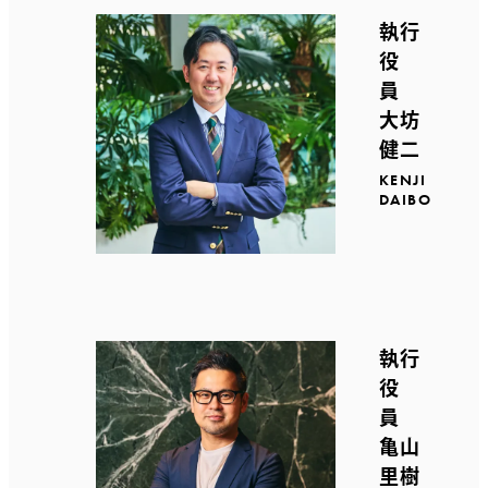
執行
役
員
大坊
健二
KENJI
DAIBO
執行
役
員
亀山
里樹