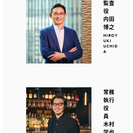
監査
役
内田
博之
HIROY
UKI
UCHID
A
常務
執行
役
員
木村
学也