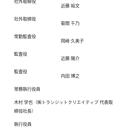
社外取締役
近藤 裕文
社外取締役
菊間 千乃
常勤監査役
岡﨑 久美子
監査役
近藤 陽介
監査役
内田 博之
常務執行役員
木村 学也（㈱トランジットクリエイティブ 代表取
締役社長）
執行役員