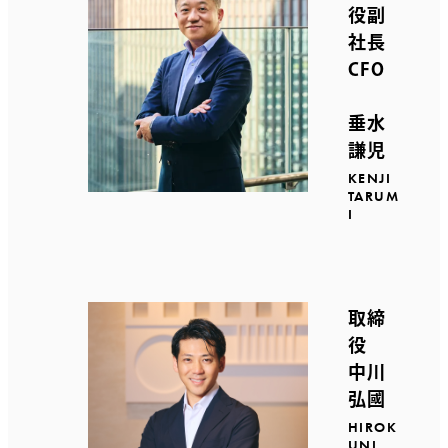
役副
社長
CFO
垂水
謙児
KENJI
TARUM
I
取締
役
中川
弘國
HIROK
UNI