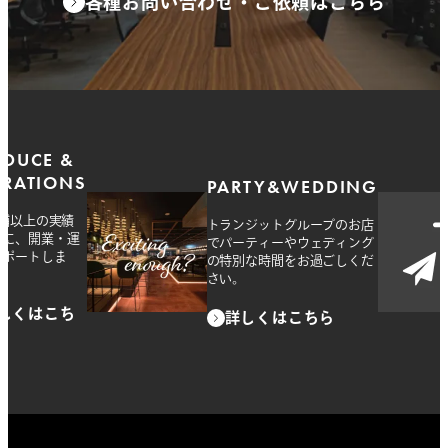
各種お問い合わせ・ご依頼はこちら
ODUCE &
ERATIONS
PARTY&WEDDING
店舗以上の実績
トランジットグループのお店
とに、開業・運
でパーティーやウェディング
サポートしま
の特別な時間をお過ごしくだ
さい。
しくはこち
詳しくはこちら