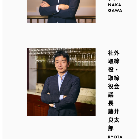
NAKA
GAWA
社外
取締
役・
取締
役会
議
長
藤井
良太
郎
RYOTA