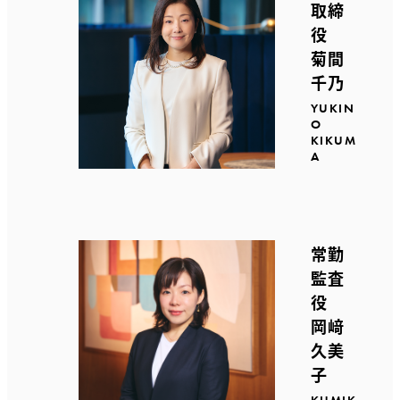
取締
役
菊間
千乃
YUKIN
O
KIKUM
A
常勤
監査
役
岡﨑
久美
子