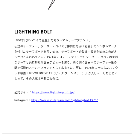
LIGHTNING BOLT
1960年代にハワイで誕生したカジュアルサーフブランド。
伝説のサーファー、ジェリー・ロペスと仲間たちが「稲妻」のシンボルマーク
を付けたサーフボードを使い始め、サーフボードの製造・販売を始めたのがき
っかけと言われている。1971年にはノースショアでのジェリー・ロペスの華麗
なサーフと共に鮮烈な世界デビューを飾り、瞬く間に世界中のサーファー達の
間で伝説のスーパーブランドとして広まった。更に、1978年に出演したハリウ
ッド映画「BIG WEDNESDAY（ビッグ ウェンズデー）」が大ヒットしたことに
よって、その人気は不動のものに。
公式サイト：
https://www.lightning-bolt.jp/
Instagram：
https://www.instagram.com/lightningbolt1971/