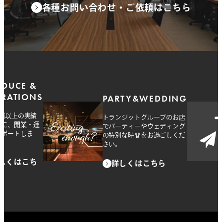
各種お問い合わせ・ご依頼はこちら
ODUCE &
ERATIONS
PARTY&WEDDING
店舗以上の実績
トランジットグループのお店
とに、開業・運
でパーティーやウェディング
サポートしま
の特別な時間をお過ごしくだ
さい。
しくはこち
詳しくはこちら