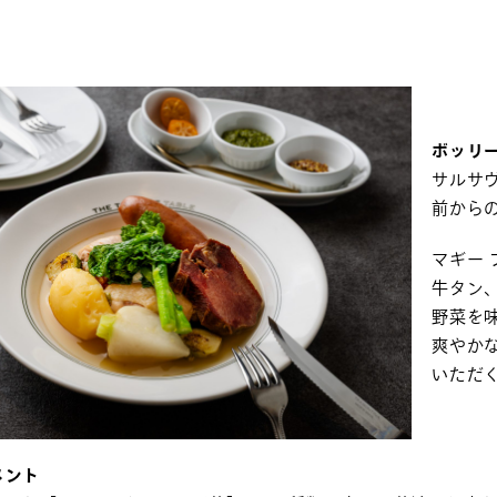
ボッリ
サルサヴ
前から
マギー 
牛タン
野菜を
爽やか
いただ
メント