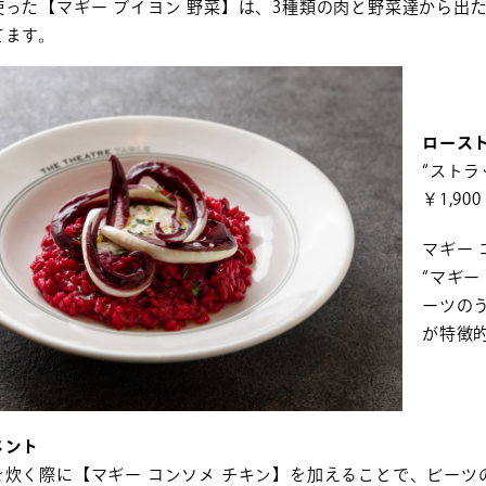
使った【マギー ブイヨン 野菜】は、3種類の肉と野菜達から出
てます。
ロース
“ストラ
￥1,9
マギー 
“マギー
ーツの
が特徴
メント
を炊く際に【マギー コンソメ チキン】を加えることで、ビー