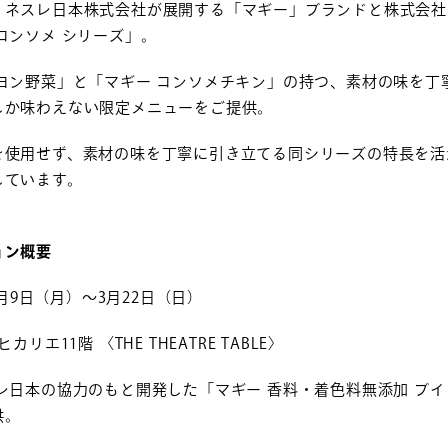
、ネスレ日本株式会社が展開する「マギー」ブランドと株式会社
コンソメ シリーズ」。
イヨン野菜」と「マギー コンソメチキン」の持つ、素材の味を丁
しか味わえない限定メニューをご提供。
使用せず、素材の味を丁寧に引き立てる同シリーズの特長を活かし、〈
しています。
ョン概要
2月9日（月）～3月22日（日）
カリエ11階 〈THE THEATRE TABLE〉
レ日本の協力のもと開発した「マギー 香料・着色料無添加 ブ
供。