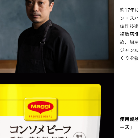
約17
ン・ス
調理技
複数店
め、厨
ジャン
くりを
使用製品
ーズ」