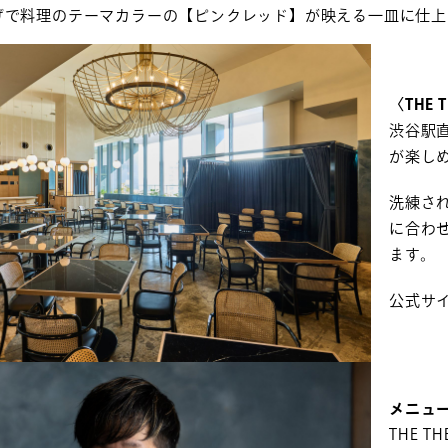
げで料理のテーマカラーの【ピンクレッド】が映える一皿に仕上
〈THE T
渋谷駅
が楽しめる
洗練さ
に合わ
ます。
公式サイト：
メニュ
THE TH